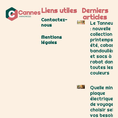
Liens utiles
Derniers
articles
Contactez-
Le Tanneur
nous
: nouvelle
collection
Mentions
printemps-
légales
été, cabas,
bandoulière
et sacs à
rabat dans
toutes les
couleurs
Quelle mini
plaque
électrique
de voyage
choisir selo
vos besoins