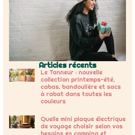
Articles récents
Le Tanneur : nouvelle
collection printemps-été,
cabas, bandoulière et sacs
à rabat dans toutes les
couleurs
Quelle mini plaque électrique
de voyage choisir selon vos
besoins en camping et